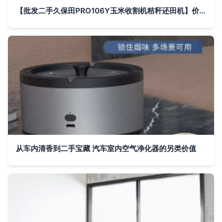
【批发二手久保田PRO106Y玉米收割机秸秆还田机】价格_厂家_图片 -
从车内清香到二手宝藏 汽车室内空气净化器的另类价值